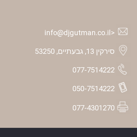
<info@djgutman.co.il
סירקין 13, גבעתיים, 53250
077-7514222
050-7514222
077-4301270