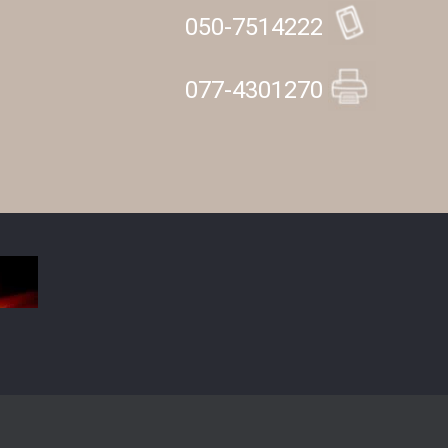
050-7514222
077-4301270